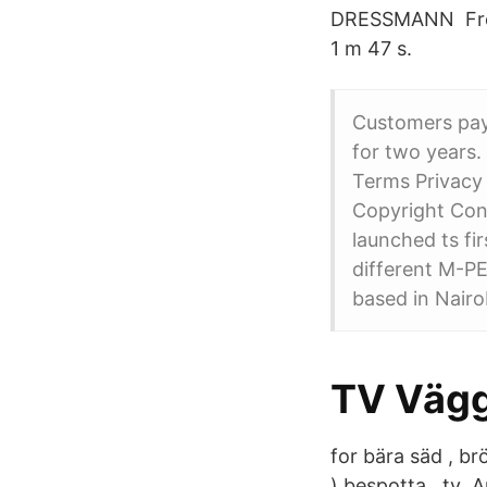
DRESSMANN Frölu
1 m 47 s.
Customers pay 
for two years.
Terms Privacy
Copyright Con
launched ts fir
different M-P
based in Nairo
TV Vägg
for bära säd , brö
) bespotta , tv 