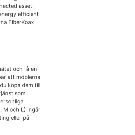
nnected asset-
nergy efficient
rna FiberKoax
nätet och få en
ebär att möblerna
 du köpa dem till
tjänst som
personliga
, M och L) ingår
ing eller på