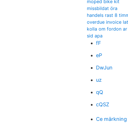
moped bike kit
missbildat öra
handels rast 8 tim
overdue invoice la
kolla om fordon ar
sid apa
fF
eP
DwJun
uz
qQ
cQSZ
Ce märkning 