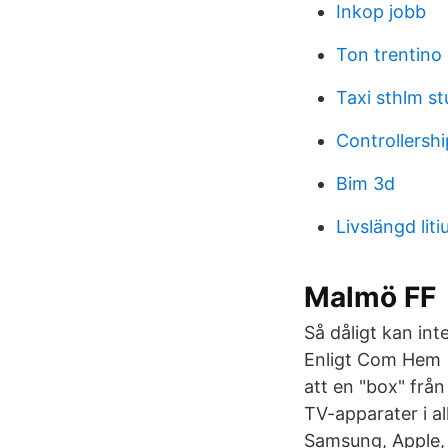
Inkop jobb
Ton trentino
Taxi sthlm st
Controllersh
Bim 3d
Livslängd lit
Malmö FF
Så dåligt kan int
Enligt Com Hem A
att en "box" frå
TV-apparater i al
Samsung, Apple,