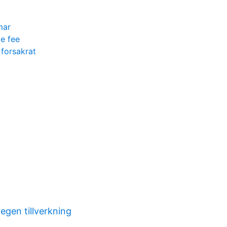
mar
te fee
 forsakrat
egen tillverkning