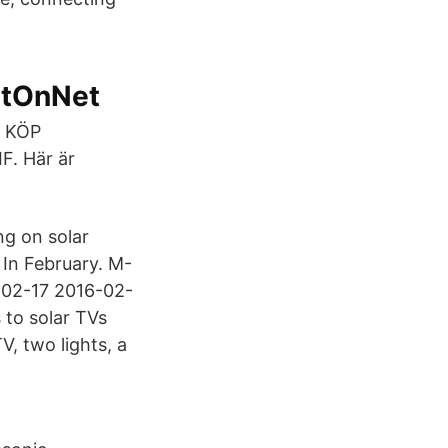
NetOnNet
. KÖP
. Här är
ng on solar
 In February. M-
-02-17 2016-02-
to solar TVs
, two lights, a