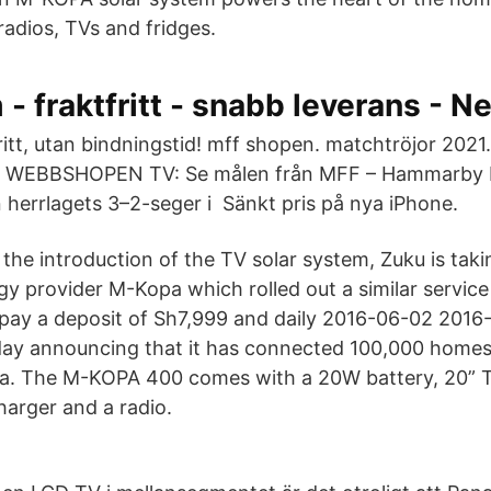
 radios, TVs and fridges.
- fraktfritt - snabb leverans - 
ritt, utan bindningstid! mff shopen. matchtröjor 2021
WEBBSHOPEN TV: Se målen från MFF – Hammarby IF
n herrlagets 3–2-seger i Sänkt pris på nya iPhone.
 the introduction of the TV solar system, Zuku is taki
gy provider M-Kopa which rolled out a similar service
pay a deposit of Sh7,999 and daily 2016-06-02 2016
ay announcing that it has connected 100,000 homes 
ca. The M-KOPA 400 comes with a 20W battery, 20” TV
harger and a radio.