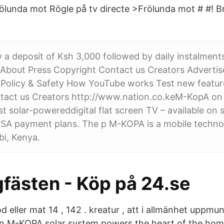
nda mot Rögle på tv directe >Frölunda mot # #! Br
a deposit of Ksh 3,000 followed by daily instalment
 About Press Copyright Contact us Creators Adverti
 Policy & Safety How YouTube works Test new featur
tact us Creators http://www.nation.co.keM-KopA o
st solar-powereddigital flat screen TV – available on 
ESA payment plans. The p M-KOPA is a mobile tech
bi, Kenya.
fästen - Köp på 24.se
d eller mat 14 , 142 . kreatur , att i allmänhet uppmunt
An M-KOPA solar system powers the heart of the hom