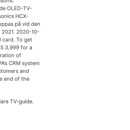
asonic
ade OLED-TV-
sonics HCX-
hoppas på vid den
n 2021. 2020-10-
 card. To get
S 3,999 for a
ration of
PA’s CRM system
ustomers and
e end of the
lare TV-guide.