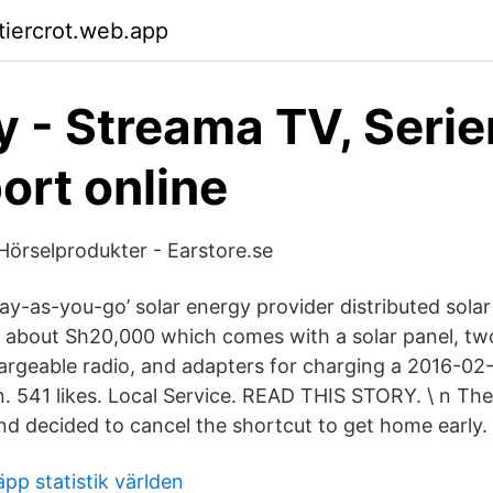
tiercrot.web.app
y - Streama TV, Serier
ort online
Hörselprodukter - Earstore.se
‘pay-as-you-go’ solar energy provider distributed sol
 at about Sh20,000 which comes with a solar panel, t
chargeable radio, and adapters for charging a 2016-0
. 541 likes. Local Service. READ THIS STORY. \ n The
and decided to cancel the shortcut to get home early.
äpp statistik världen