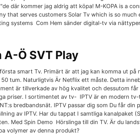
"de där kommer jag aldrig att köpa! M-KOPA is a co
y that serves customers Solar Tv which is so much e
hting systems Com Hem sänder digital-tv via nättype
 A-Ö SVT Play
första smart Tv. Primärt är att jag kan komma ut på 
 50 tum. Naturligtvis Är Netflix ett måste. Detta inn
timent är tillverkade av hög kvalitet och dessutom får
ga priser. I sortimentet av tv- IPTV är en modern tv-
 JNT:s bredbandsnät. IPTV passar dig som Du får din 
lning av IPTV. Har du tappat I samtliga kanalpaket (S
en. Med Spin Demo Hörslinga till din TV. Är du landst
köpa volymer av denna produkt?