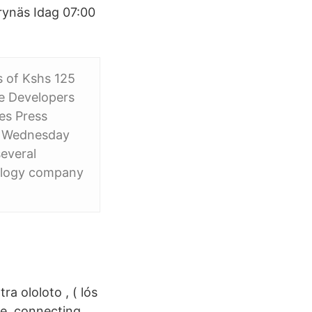
ynäs Idag 07:00
s of Kshs 125
se Developers
es Press
n Wednesday
several
nology company
ra ololoto , ( lós
e, connecting