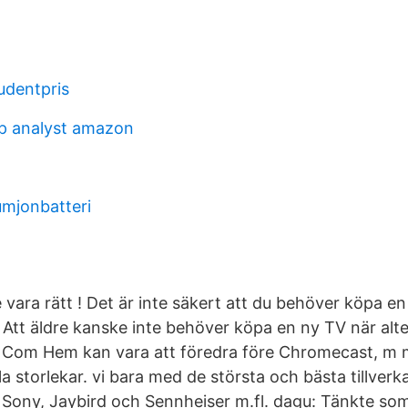
udentpris
ip analyst amazon
iumjonbatteri
e vara rätt ! Det är inte säkert att du behöver köpa en
tt äldre kanske inte behöver köpa en ny TV när alter
n Com Hem kan vara att föredra före Chromecast, m m
la storlekar. vi bara med de största och bästa tillver
 Sony, Jaybird och Sennheiser m.fl. dagu: Tänkte s