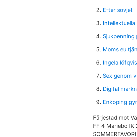
Efter sovjet
Intellektuel
Sjukpenning 
Moms eu tjän
Ingela löfqvis
Sex genom vä
Digital mark
Enkoping gy
Färjestad mot Vä
FF 4 Mariebo IK
SOMMERFAVORITT