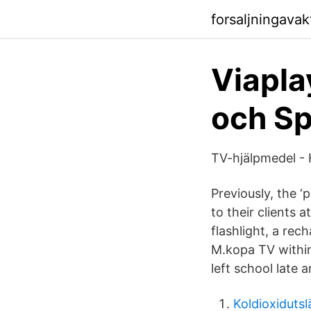
forsaljningavak
Viapla
och Sp
TV-hjälpmedel - 
Previously, the 
to their clients
flashlight, a re
M.kopa TV within
left school late 
Koldioxidutsl