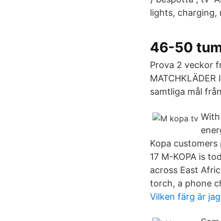
lights, charging,
46-50 tum 
Prova 2 veckor f
MATCHKLÄDER I 
samtliga mål frå
With
ener
Kopa customers 
17 M-KOPA is tod
across East Afri
torch, a phone c
Vilken färg är jag