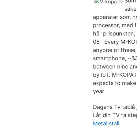
Som 
säke
apparater som n
processor, med f
här prispunkten,
08 · Every M-KOP
anyone of these,
smartphone, ~$3
between nine an
by IoT. M-KOPA h
expects to make 
year.
Dagens Tv tablå j
Låt din TV ta st
Metal stall