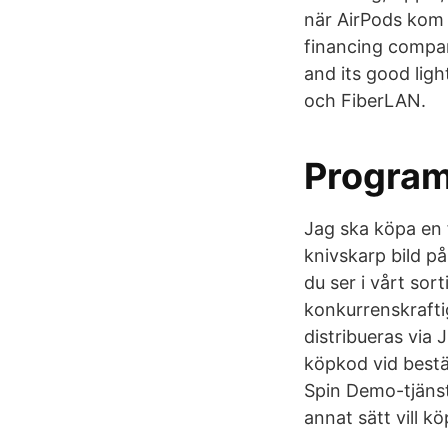
när AirPods kom 
financing compan
and its good lig
och FiberLAN.
Program
Jag ska köpa en 
knivskarp bild på
du ser i vårt sor
konkurrenskrafti
distribueras via
köpkod vid bestäl
Spin Demo-tjänst
annat sätt vill 