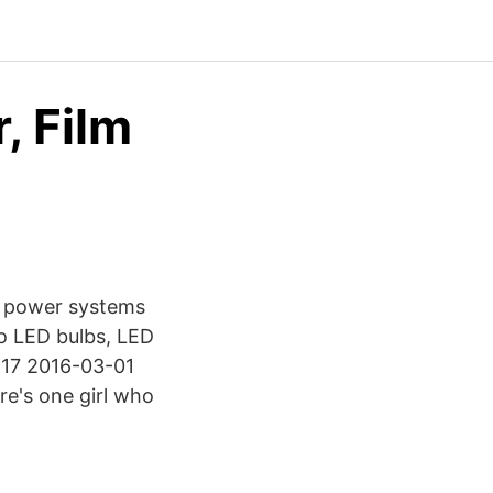
, Film
ar power systems
wo LED bulbs, LED
2-17 2016-03-01
re's one girl who