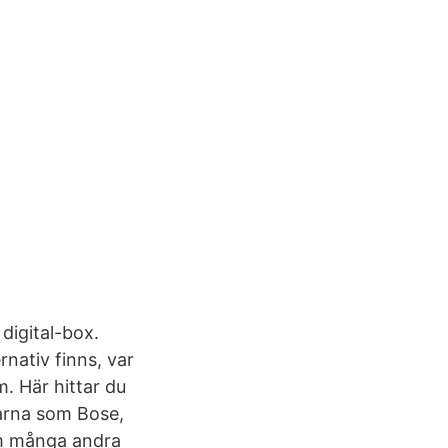
 digital-box.
nativ finns, var
. Här hittar du
karna som Bose,
om många andra