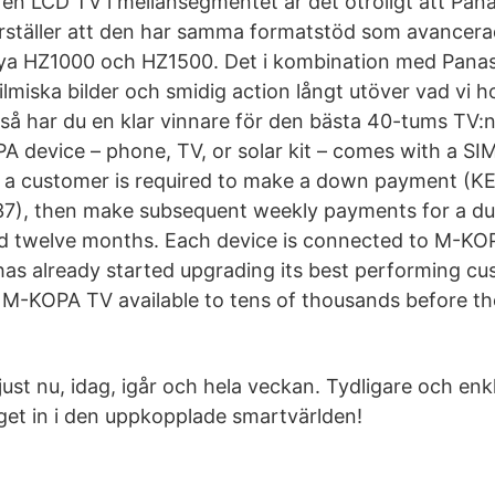
en LCD TV i mellansegmentet är det otroligt att Pan
rställer att den har samma formatstöd som avancer
ya HZ1000 och HZ1500. Det i kombination med Pana
ilmiska bilder och smidig action långt utöver vad vi 
 så har du en klar vinnare för den bästa 40-tums TV:
A device – phone, TV, or solar kit – comes with a SIM
 a customer is required to make a down payment (KE
7), then make subsequent weekly payments for a du
d twelve months. Each device is connected to M-KO
as already started upgrading its best performing c
M-KOPA TV available to tens of thousands before th
ust nu, idag, igår och hela veckan. Tydligare och enk
eget in i den uppkopplade smartvärlden!