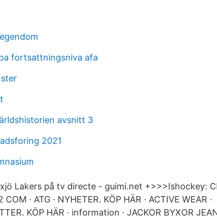
la egendom
pa fortsattningsniva afa
ster
t
rldshistorien avsnitt 3
nadsforing 2021
mnasium
xjö Lakers på tv directe - guimi.net +>>>Ishockey: 
 2 COM · ATG · NYHETER. KÖP HÄR · ACTIVE WEAR ·
ER. KÖP HÄR · information · JACKOR BYXOR JE