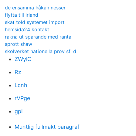
de ensamma håkan nesser
flytta till irland
skat told systemet import
hemsida24 kontakt
rakna ut sparande med ranta
sprott shaw
skolverket nationella prov sfi d
ZWylC
Rz
Lcnh
rVPge
gpI
Muntlig fullmakt paragraf