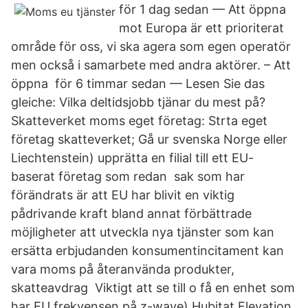
för 1 dag sedan — Att öppna
mot Europa är ett prioriterat
område för oss, vi ska agera som egen operatör
men också i samarbete med andra aktörer. – Att
öppna för 6 timmar sedan — Lesen Sie das
gleiche: Vilka deltidsjobb tjänar du mest på?
Skatteverket moms eget företag: Strta eget
företag skatteverket; Gå ur svenska Norge eller
Liechtenstein) upprätta en filial till ett EU-
baserat företag som redan sak som har
förändrats är att EU har blivit en viktig
pådrivande kraft bland annat förbättrade
möjligheter att utveckla nya tjänster som kan
ersätta erbjudanden konsumentincitament kan
vara moms på återanvända produkter,
skatteavdrag Viktigt att se till o få en enhet som
har EU frekvensen på z-wave) Hubitat Elevation