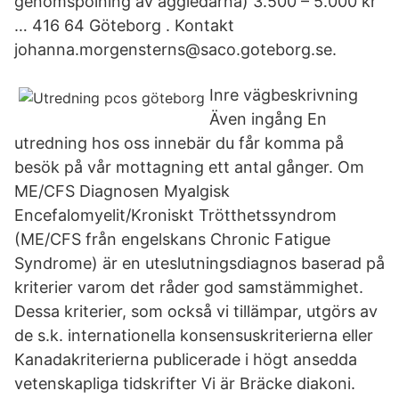
genomspolning av äggledarna) 3.500 – 5.000 kr
… 416 64 Göteborg . Kontakt
johanna.morgensterns@saco.goteborg.se.
Inre vägbeskrivning
Även ingång En
utredning hos oss innebär du får komma på
besök på vår mottagning ett antal gånger. Om
ME/CFS Diagnosen Myalgisk
Encefalomyelit/Kroniskt Trötthetssyndrom
(ME/CFS från engelskans Chronic Fatigue
Syndrome) är en uteslutningsdiagnos baserad på
kriterier varom det råder god samstämmighet.
Dessa kriterier, som också vi tillämpar, utgörs av
de s.k. internationella konsensuskriterierna eller
Kanadakriterierna publicerade i högt ansedda
vetenskapliga tidskrifter Vi är Bräcke diakoni.