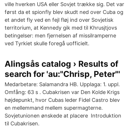
ville hverken USA eller Sovjet trække sig. Det var
først da et spionfly blev skudt ned over Cuba og
et andet fly ved en fejl fløj ind over Sovjetisk
territorium, at Kennedy gik med til Khrusjtjovs
betingelser: men fjernelsen af missilramperne
ved Tyrkiet skulle foregå uofficielt.
Alingsås catalog › Results of
search for 'au:"Chrisp, Peter"'
Medarbetare: Salamandra HB. Upplaga: 1. uppl.
Omfång: 63 s . Cubakrisen var Den Kolde Krigs
højdepunkt, hvor Cubas leder Fidel Castro blev
en mellemmand mellem supermagterne.
Sovjetunionen ønskede at placere Introduktion
til Cubakrisen.