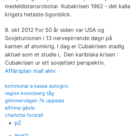
medeldistansrobotar. Kubakrisen 1962 - det kalla
krigets hetaste ögonblick.
8. okt 2012 For 50 år siden var USA og
Sovjetunionen i 13 nervepirrende døgn på
kanten af atomkrig. I dag er Cubakrisen stadig
aktuel som et studie i, Den karibiska krisen :
Cubakrisen ur ett sovjetiskt perspektiv.
Affärsplan mall almi
kommunal a kassa autogiro
region kronoberg tåg
glimmervägen 7b uppsala
elfirma gävle
charlotte forstall
pZ
ltnKO