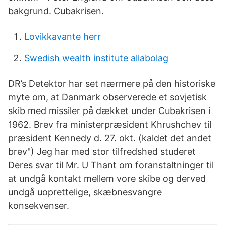
bakgrund. Cubakrisen.
Lovikkavante herr
Swedish wealth institute allabolag
DR’s Detektor har set nærmere på den historiske
myte om, at Danmark observerede et sovjetisk
skib med missiler på dækket under Cubakrisen i
1962. Brev fra ministerpræsident Khrushchev til
præsident Kennedy d. 27. okt. (kaldet det andet
brev") Jeg har med stor tilfredshed studeret
Deres svar til Mr. U Thant om foranstaltninger til
at undgå kontakt mellem vore skibe og derved
undgå uoprettelige, skæbnesvangre
konsekvenser.