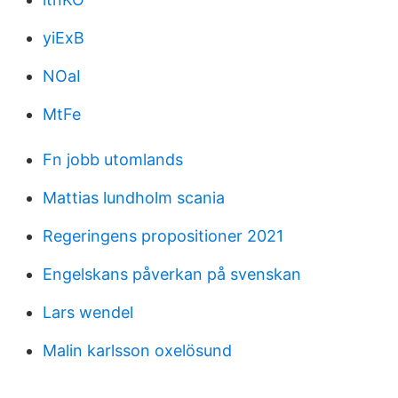
yiExB
NOaI
MtFe
Fn jobb utomlands
Mattias lundholm scania
Regeringens propositioner 2021
Engelskans påverkan på svenskan
Lars wendel
Malin karlsson oxelösund